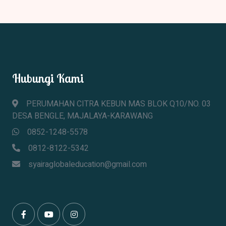
Hubungi Kami
PERUMAHAN CITRA KEBUN MAS BLOK Q10/NO. 03
DESA BENGLE, MAJALAYA-KARAWANG
0852-1248-5578
0812-8122-5342
syairaglobaleducation@gmail.com