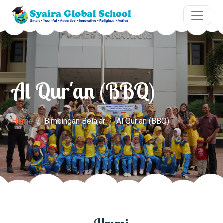
Al Qur'an (BBQ)
Home
Bimbingan Belajar
Al Qur'an (BBQ)